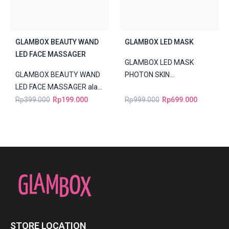
GLAMBOX BEAUTY WAND
GLAMBOX LED MASK
LED FACE MASSAGER
GLAMBOX LED MASK
GLAMBOX BEAUTY WAND
PHOTON SKIN
LED FACE MASSAGER alat
REJUVENATION LED
perawatan kecantikan
Photon Skin Rejuvenation
Rp
399.000
Rp
199.000
Rp
999.000
Rp
699.000
multifungsi yang dirancang
adalah teknologi
untuk membantu...
perawatan kulit...
STORE LOCATION