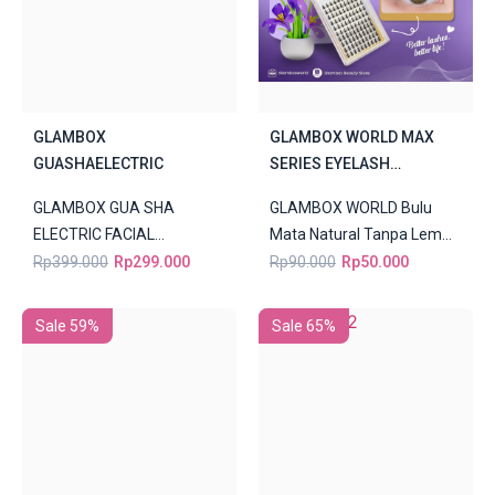
GLAMBOX
GLAMBOX WORLD MAX
GUASHAELECTRIC
SERIES EYELASH
GLUELESS TANPA
GLAMBOX GUA SHA
GLAMBOX WORLD Bulu
TWEEZER
ELECTRIC FACIAL
Mata Natural Tanpa Lem
MASSAGER Perangkat
Bulu mata praktis dari
Rp
399.000
Rp
299.000
Rp
90.000
Rp
50.000
perawatan kulit di rumah
Glambox yang mudah
yang canggih, dirancang
dipakai tanpa lem...
Sale 59%
Sale 65%
untuk...