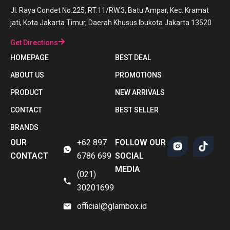
Jl. Raya Condet No.225, RT.11/RW.3, Batu Ampar, Kec. Kramat
jati, Kota Jakarta Timur, Daerah Khusus Ibukota Jakarta 13520
Get Directions
HOMEPAGE
BEST DEAL
ABOUT US
PROMOTIONS
PRODUCT
NEW ARRIVALS
CONTACT
BEST SELLER
BRANDS
OUR
+62 897
FOLLOW OUR
CONTACT
6786 699
SOCIAL
MEDIA
(021)
30201699
official@glambox.id