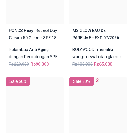
PONDS Hexyl Retinol Day
MS GLOW EAU DE
Cream 50 Gram - SPF 18
PARFUME - EXD 07/2026
PA++
Pelembap Anti Aging
BOLYWOOD : memiliki
dengan Perlindungan SPF
wangi mewah dan glamor
18 PA++ Pond”s Age
dengan perpaduan white
Rp
220.000
Rp
90.000
Rp
188.000
Rp
65.000
Miracle Day Cream 20
floral, woody, dan vanilla.
Gram adalah...
Aroma:...
Sale 50%
Sale 30%