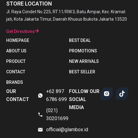
STORE LOCATION
Jl. Raya Condet No.225, RT.11/RW.3, Batu Ampar, Kec. Kramat
jati, Kota Jakarta Timur, Daerah Khusus Ibukota Jakarta 13520
Get Directions
HOMEPAGE
BEST DEAL
ABOUT US
PROMOTIONS
PRODUCT
NEW ARRIVALS
CONTACT
BEST SELLER
BRANDS
OUR
+62 897
FOLLOW OUR
CONTACT
6786 699
SOCIAL
MEDIA
(021)
30201699
official@glambox.id