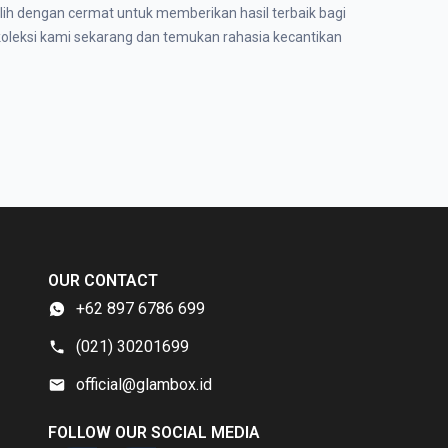
ilih dengan cermat untuk memberikan hasil terbaik bagi
koleksi kami sekarang dan temukan rahasia kecantikan
OUR CONTACT
+62 897 6786 699
(021) 30201699
official@glambox.id
FOLLOW OUR SOCIAL MEDIA