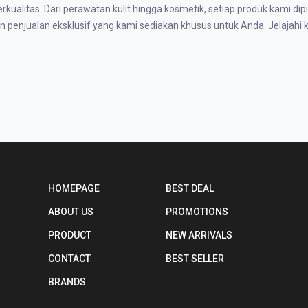
alitas. Dari perawatan kulit hingga kosmetik, setiap produk kami dip
penjualan eksklusif yang kami sediakan khusus untuk Anda. Jelajahi 
HOMEPAGE
BEST DEAL
ABOUT US
PROMOTIONS
PRODUCT
NEW ARRIVALS
CONTACT
BEST SELLER
BRANDS