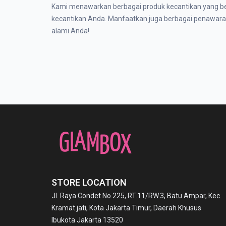
Kami menawarkan berbagai produk kecantikan yang berku
EMINA
kecantikan Anda. Manfaatkan juga berbagai penawaran 
ESQA
alami Anda!
EVERWHITE
FAIRNLOVELY
FOCALLURE
GARNIER
GLAD2GLOW
Glambox
World
GLOWGETTERS
GLUTA
HERBORIST
STORE LOCATION
IMPLORA
JACQUELLE
Jl. Raya Condet No.225, RT.11/RW.3, Batu Ampar, Kec.
Kramat jati, Kota Jakarta Timur, Daerah Khusus
KAHF
Ibukota Jakarta 13520
KITSCHY