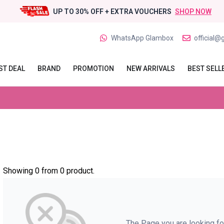
UP TO 30% OFF + EXTRA VOUCHERS
SHOP NOW
WhatsApp Glambox
official@
ST DEAL
BRAND
PROMOTION
NEW ARRIVALS
BEST SELL
Showing 0 from 0 product.
The Page you are looking for