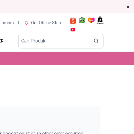
glambox.id
Our Offline Store
ER
 doesn’t exist or an other error occurred.