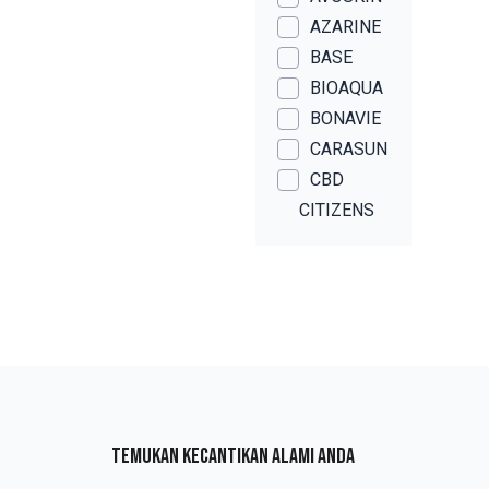
AZARINE
BASE
BIOAQUA
BONAVIE
CARASUN
CBD
CITIZENS
OF THE
WORLD
CITRA
CLEAR
CLOSEUP
COSRX
DERMA
TEMUKAN KECANTIKAN ALAMI ANDA
ANGEL
DOVE