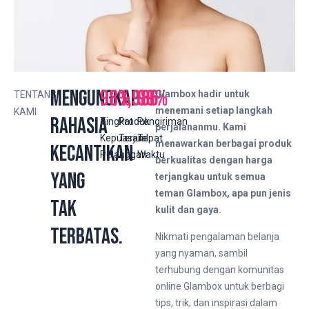
Mengungkap
98
%
1,986
99
%
Glambox hadir untuk
TENTANG
menemani setiap langkah
KAMI
Rahasia
Tingkat
Produk
Pengiriman
perjalananmu. Kami
Kepuasan
Terjual
Tepat
menawarkan berbagai produk
Kecantikan
Pelanggan
Waktu
berkualitas dengan harga
yang
terjangkau untuk semua
teman Glambox, apa pun jenis
Tak
kulit dan gaya.
Terbatas.
Nikmati pengalaman belanja
yang nyaman, sambil
terhubung dengan komunitas
online Glambox untuk berbagi
tips, trik, dan inspirasi dalam